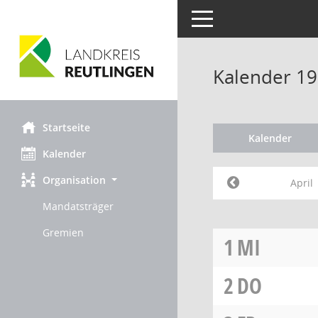
Toggle navigation
Kalender 19
Startseite
Kalender
Kalender
Organisation
April
Mandatsträger
Gremien
1
MI
2
DO