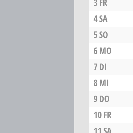
3
FR
4
SA
5
SO
6
MO
7
DI
8
MI
9
DO
10
FR
11
SA