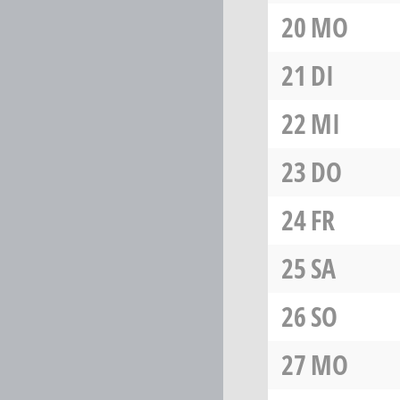
20
MO
21
DI
22
MI
23
DO
24
FR
25
SA
26
SO
27
MO