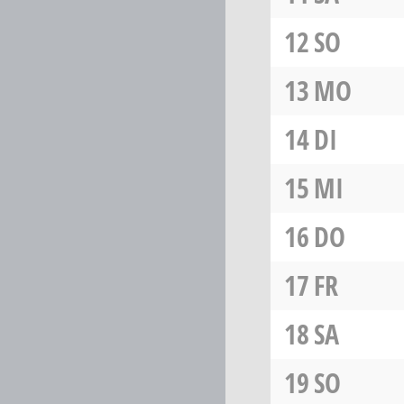
12
SO
13
MO
14
DI
15
MI
16
DO
17
FR
18
SA
19
SO