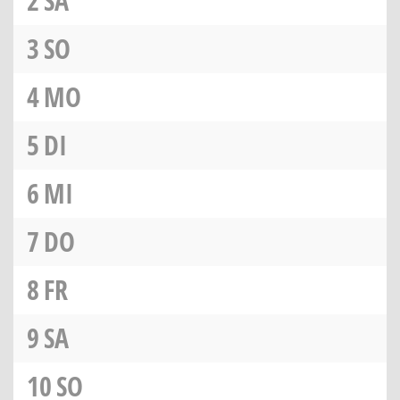
2
SA
3
SO
4
MO
5
DI
6
MI
7
DO
8
FR
9
SA
10
SO