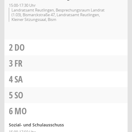
15:00-17:30 Uhr
Landratsamt Reutlingen, Besprechungsraum Landrat
(1.03), Bismarckstraße 47, Landratsamt Reutlingen,
Kleiner Sitzungssaal, Bism
2
DO
3
FR
4
SA
5
SO
6
MO
Sozial- und Schulausschuss