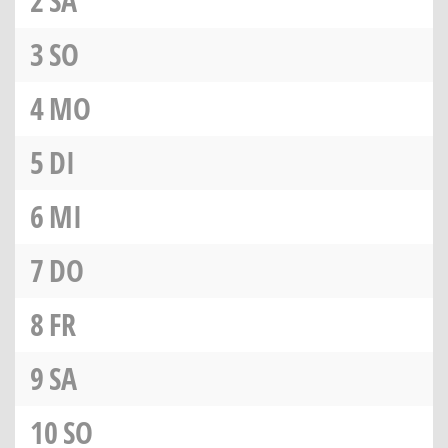
2
SA
3
SO
4
MO
5
DI
6
MI
7
DO
8
FR
9
SA
10
SO