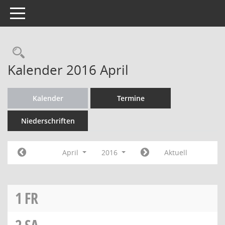
Toggle navigation
Rechercheauswahl
Kalender 2016 April
Kalender
Termine
Niederschriften
April
2016
Aktuell
1
FR