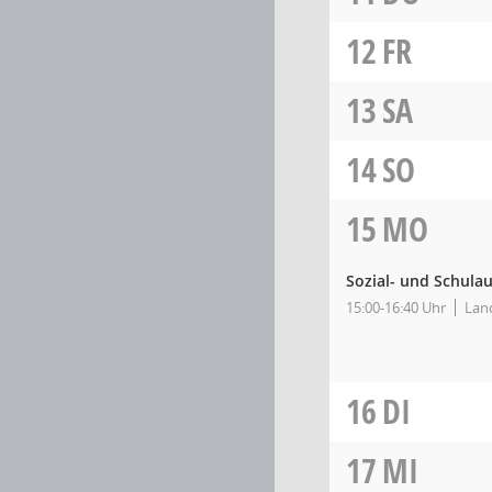
12
FR
13
SA
14
SO
15
MO
Sozial- und Schula
15:00-16:40 Uhr
Land
16
DI
17
MI