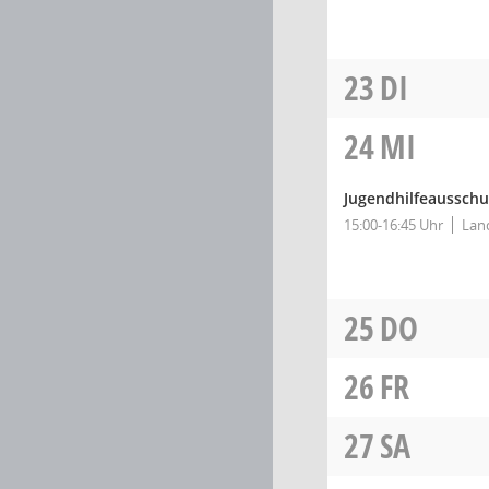
23
DI
24
MI
Jugendhilfeausschu
15:00-16:45 Uhr
Land
25
DO
26
FR
27
SA