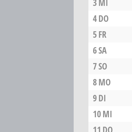
3
MI
4
DO
5
FR
6
SA
7
SO
8
MO
9
DI
10
MI
11
DO