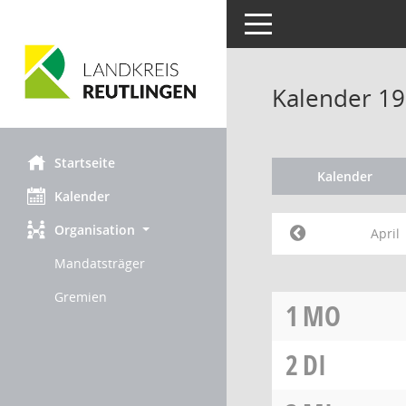
Toggle navigation
Kalender 19
Startseite
Kalender
Kalender
Organisation
April
Mandatsträger
Gremien
1
MO
2
DI