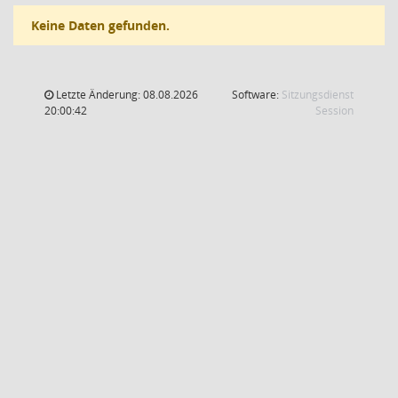
Keine Daten gefunden.
Letzte Änderung: 08.08.2026
Software:
Sitzungsdienst
(Wird in
20:00:42
Session