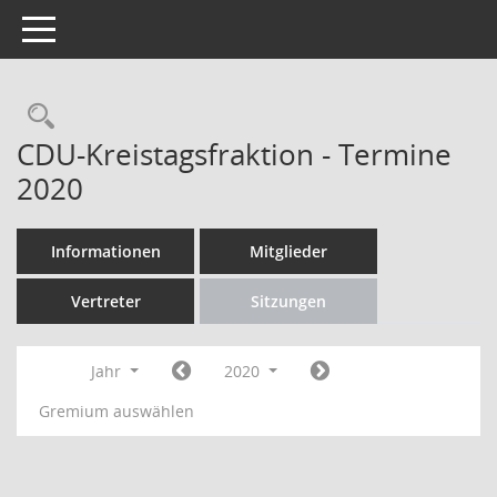
Toggle navigation
Rechercheauswahl
CDU-Kreistagsfraktion - Termine
2020
Informationen
Mitglieder
Vertreter
Sitzungen
Jahr
2020
Gremium auswählen