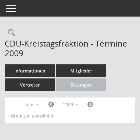
Toggle navigation
Rechercheauswahl
CDU-Kreistagsfraktion - Termine
2009
Informationen
Mitglieder
Vertreter
Sitzungen
Jahr
2009
Gremium auswählen