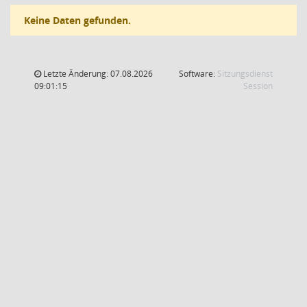
Keine Daten gefunden.
Letzte Änderung: 07.08.2026
Software:
Sitzungsdienst
(Wird in
09:01:15
Session