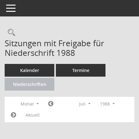
Toggle navigation
Rechercheauswahl
Sitzungen mit Freigabe für
Niederschrift 1988
Kalender
Termine
Niederschriften
Monat
Juli
1988
Aktuell