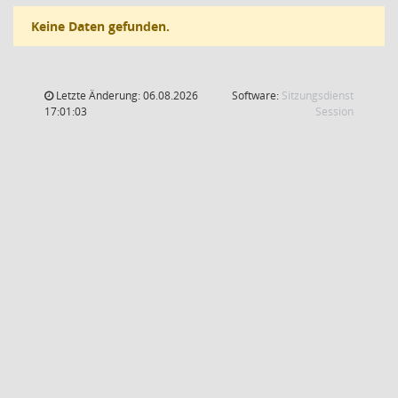
Keine Daten gefunden.
Letzte Änderung: 06.08.2026
Software:
Sitzungsdienst
(Wird in
17:01:03
Session