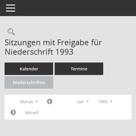
Toggle navigation
Rechercheauswahl
Sitzungen mit Freigabe für
Niederschrift 1993
Kalender
Termine
Niederschriften
Monat
Juli
1993
Aktuell