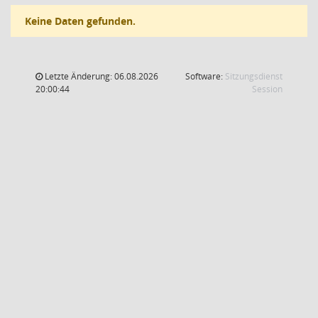
Keine Daten gefunden.
Letzte Änderung: 06.08.2026
Software:
Sitzungsdienst
(Wird in
20:00:44
Session