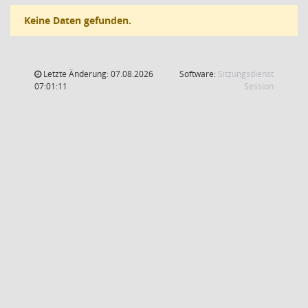
Keine Daten gefunden.
Letzte Änderung: 07.08.2026
Software:
Sitzungsdienst
(Wird in
07:01:11
Session