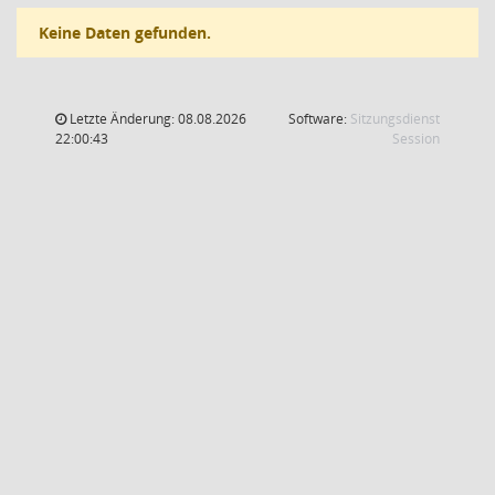
Keine Daten gefunden.
Letzte Änderung: 08.08.2026
Software:
Sitzungsdienst
(Wird in
22:00:43
Session