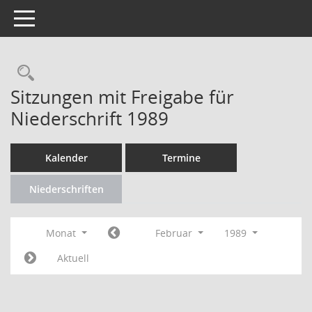
Toggle navigation
Rechercheauswahl
Sitzungen mit Freigabe für
Niederschrift 1989
Kalender
Termine
Niederschriften
Monat
Februar
1989
Aktuell