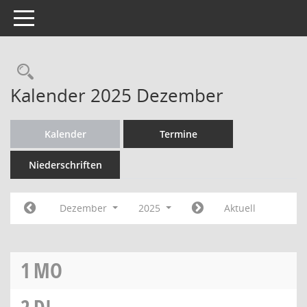
Toggle navigation
Rechercheauswahl
Kalender 2025 Dezember
Kalender
Termine
Niederschriften
Dezember
2025
Aktuell
1
MO