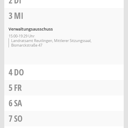
2
DI
3
MI
Verwaltungsausschuss
15:00-19:29 Uhr
Landratsamt Reutlingen, Mittlerer Sitzungssaal,
Bismarckstraße 47
4
DO
5
FR
6
SA
7
SO