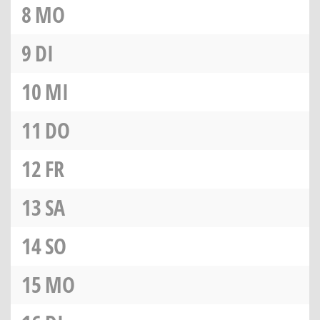
8
MO
9
DI
10
MI
11
DO
12
FR
13
SA
14
SO
15
MO