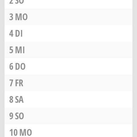
2
SO
3
MO
4
DI
5
MI
6
DO
7
FR
8
SA
9
SO
10
MO