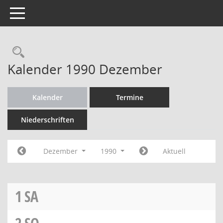
Toggle navigation
Rechercheauswahl
Kalender 1990 Dezember
Kalender
Termine
Niederschriften
Dezember
1990
Aktuell
1
SA