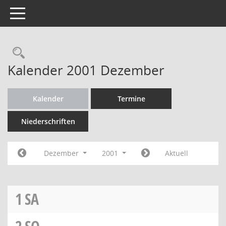
Toggle navigation
Rechercheauswahl
Kalender 2001 Dezember
Kalender
Termine
Niederschriften
Dezember
2001
Aktuell
1
SA