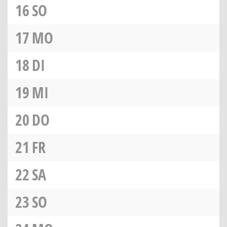
16
SO
17
MO
18
DI
19
MI
20
DO
21
FR
22
SA
23
SO