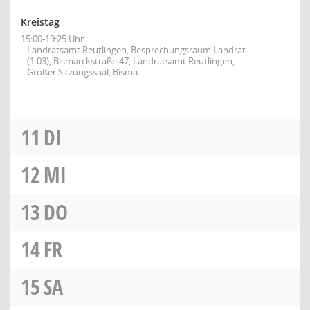
Kreistag
15:00-19:25 Uhr
Landratsamt Reutlingen, Besprechungsraum Landrat
(1.03), Bismarckstraße 47, Landratsamt Reutlingen,
Großer Sitzungssaal, Bisma
11
DI
12
MI
13
DO
14
FR
15
SA