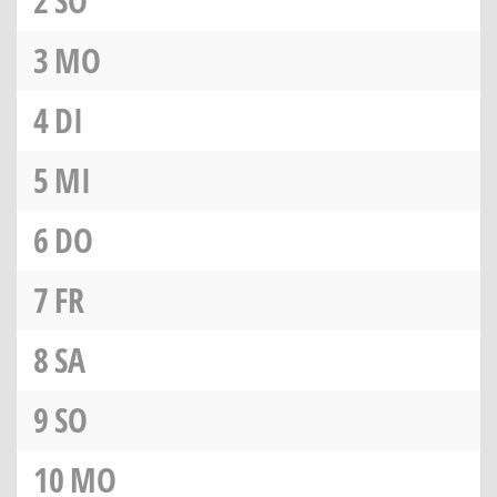
2
SO
3
MO
4
DI
5
MI
6
DO
7
FR
8
SA
9
SO
10
MO