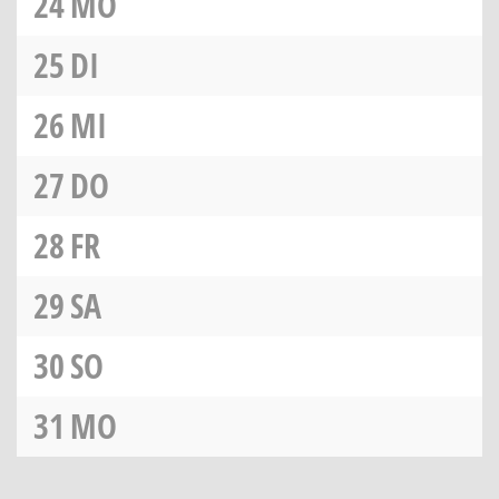
24
MO
25
DI
26
MI
27
DO
28
FR
29
SA
30
SO
31
MO