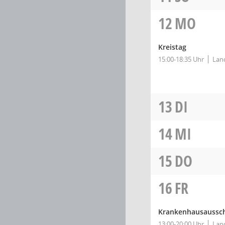
12
MO
Kreistag
15:00-18:35 Uhr
Land
13
DI
14
MI
15
DO
16
FR
Krankenhausaussc
13:00-20:00 Uhr
Land