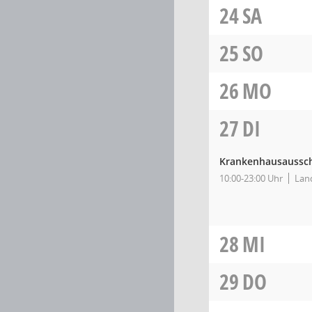
24
SA
25
SO
26
MO
27
DI
Krankenhausaussc
10:00-23:00 Uhr
Land
28
MI
29
DO