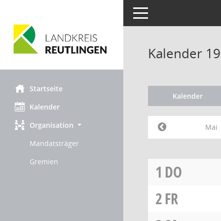
Toggle navigation
Kalender 19
Startseite
Kalender
Kalender
Organisation
Mai
Mandatsträger
Gremien
1
DO
2
FR