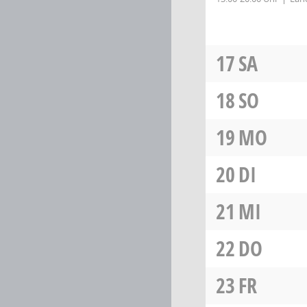
17
SA
18
SO
19
MO
20
DI
21
MI
22
DO
23
FR