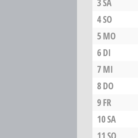
3
SA
4
SO
5
MO
6
DI
7
MI
8
DO
9
FR
10
SA
11
SO