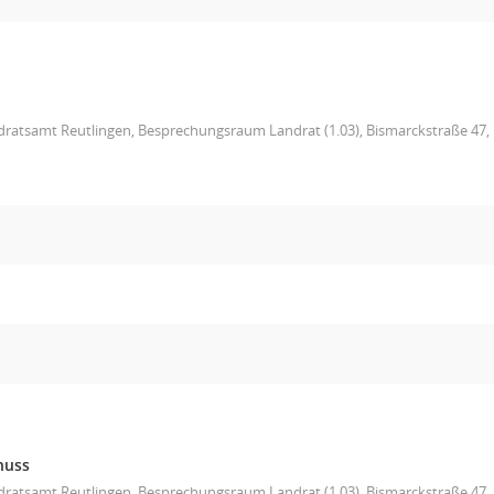
ratsamt Reutlingen, Besprechungsraum Landrat (1.03), Bismarckstraße 47, 
huss
ratsamt Reutlingen, Besprechungsraum Landrat (1.03), Bismarckstraße 47,