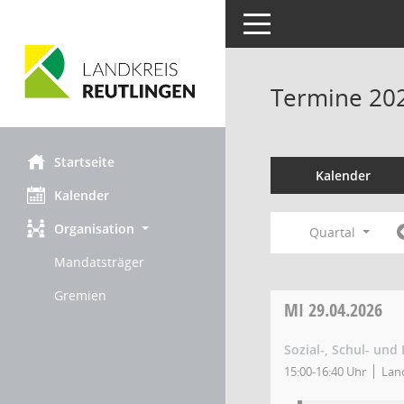
Toggle navigation
Termine 20
Startseite
Kalender
Kalender
Organisation
Quartal
Mandatsträger
Gremien
MI
29.04.2026
Sozial-, Schul- und
15:00-16:40 Uhr
Land