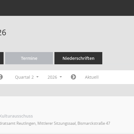
26
Termine
Niederschriften
Quartal 2
2026
Aktuell
 Kulturausschuss
ratsamt Reutlingen, Mittlerer Sitzungssaal, Bismarckstraße 47