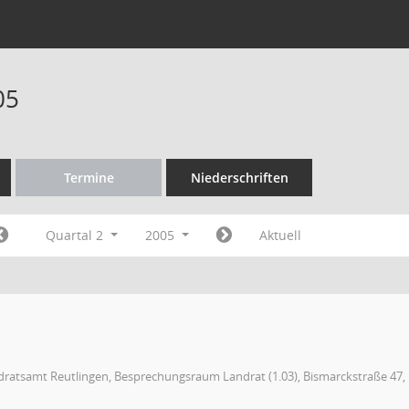
05
Termine
Niederschriften
Quartal 2
2005
Aktuell
ratsamt Reutlingen, Besprechungsraum Landrat (1.03), Bismarckstraße 47, 