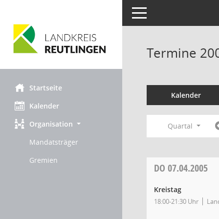
Toggle navigation
Termine 20
Startseite
Kalender
Kalender
Organisation
Quartal
Mandatsträger
Gremien
DO
07.04.2005
Kreistag
18:00-21:30 Uhr
Land