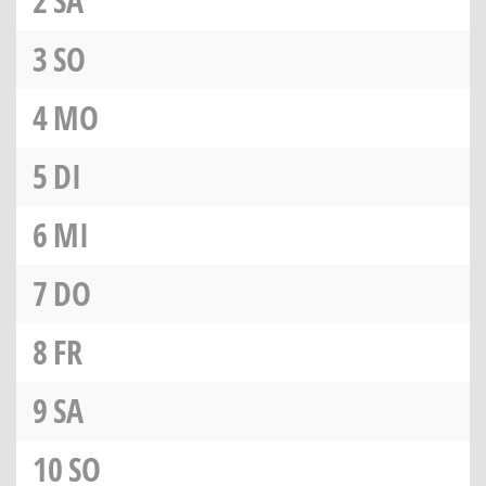
2
SA
3
SO
4
MO
5
DI
6
MI
7
DO
8
FR
9
SA
10
SO