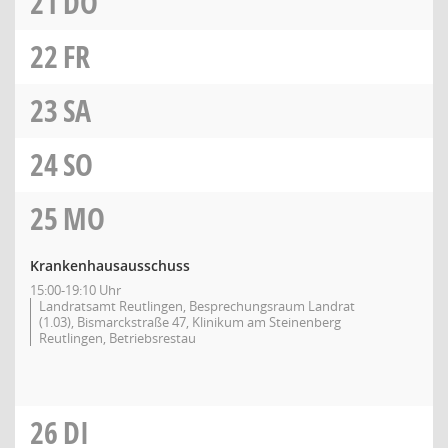
21
DO
22
FR
23
SA
24
SO
25
MO
Krankenhausausschuss
15:00-19:10 Uhr
Landratsamt Reutlingen, Besprechungsraum Landrat
(1.03), Bismarckstraße 47, Klinikum am Steinenberg
Reutlingen, Betriebsrestau
26
DI