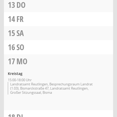
13
DO
14
FR
15
SA
16
SO
17
MO
Kreistag
15:00-18:00 Uhr
Landratsamt Reutlingen, Besprechungsraum Landrat
(1.03), Bismarckstraße 47, Landratsamt Reutlingen,
Großer Sitzungssaal, Bisma