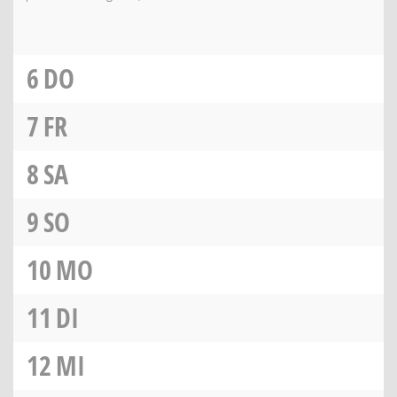
6
DO
7
FR
8
SA
9
SO
10
MO
11
DI
12
MI