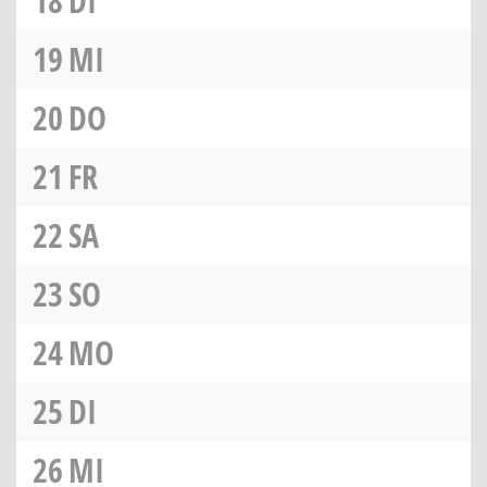
18
DI
19
MI
20
DO
21
FR
22
SA
23
SO
24
MO
25
DI
26
MI