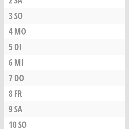
2
SA
3
SO
4
MO
5
DI
6
MI
7
DO
8
FR
9
SA
10
SO