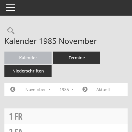
Toggle navigation
Rechercheauswahl
Kalender 1985 November
Kalender
Termine
Niederschriften
November
1985
Aktuell
1
FR