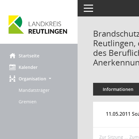
Toggle navigation
Brandschut
Reutlingen,
des Berufli
Startseite
Anerkennun
Kalender
Organisation
Informationen
Mandatsträger
Gremien
11.05.2011 So
Zur Sitzung ...
Zum 