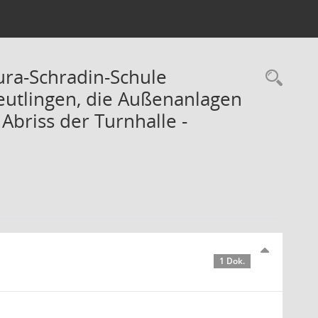
ra-Schradin-Schule
Rec
eutlingen, die Außenanlagen
Abriss der Turnhalle -
1 Dok.