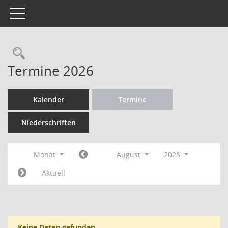
Toggle navigation
Rechercheauswahl
Termine 2026
Kalender
Termine
Niederschriften
Monat
August
2026
Aktuell
Keine Daten gefunden.