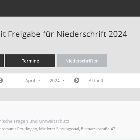
t Freigabe für Niederschrift 2024
Termine
Niederschriften
April
2024
Aktuell
hnische Fragen und Umweltschutz
ratsamt Reutlingen, Mittlerer Sitzungssaal, Bismarckstraße 47