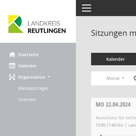
Toggle navigation
Sitzungen mi
Startseite
Kalender
Kalender
Organisation
Monat
Mandatsträger
Gremien
MO
22.04.2024
Ausschuss für tec
15:00-17:40 Uhr
Land