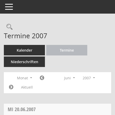
Toggle navigation
Rechercheauswahl
Termine 2007
Kalender
Termine
Niederschriften
Monat
Juni
2007
Aktuell
MI
20.06.2007