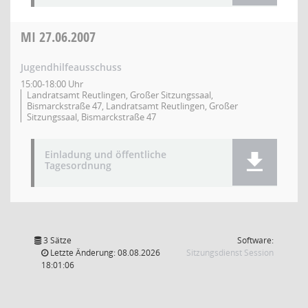
MI
27.06.2007
Jugendhilfeausschuss
15:00-18:00 Uhr
Landratsamt Reutlingen, Großer Sitzungssaal,
Bismarckstraße 47, Landratsamt Reutlingen, Großer
Sitzungssaal, Bismarckstraße 47
Einladung und öffentliche
Tagesordnung
3 Sätze
Software:
(Wird in
Letzte Änderung: 08.08.2026
Sitzungsdienst
Session
18:01:06