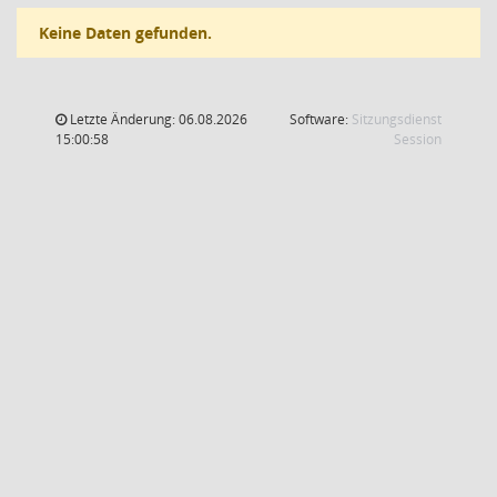
Keine Daten gefunden.
Letzte Änderung: 06.08.2026
Software:
Sitzungsdienst
(Wird in
15:00:58
Session