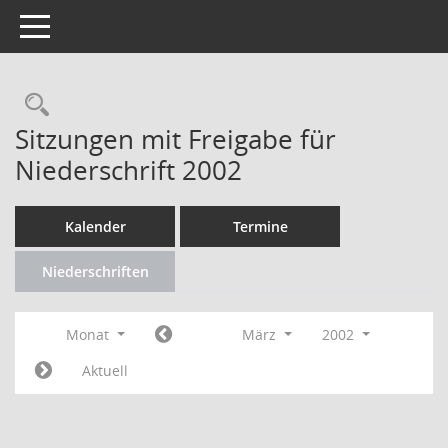
Toggle navigation
Rechercheauswahl
Sitzungen mit Freigabe für
Niederschrift 2002
Kalender
Termine
Niederschriften
Monat
März
2002
Aktuell