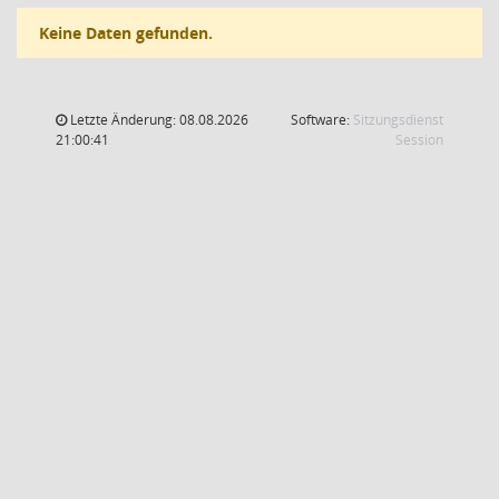
Keine Daten gefunden.
Letzte Änderung: 08.08.2026
Software:
Sitzungsdienst
(Wird in
21:00:41
Session