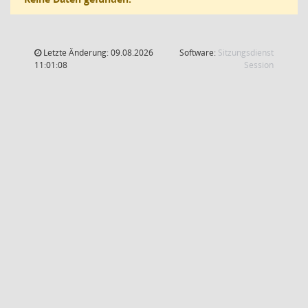
Letzte Änderung: 09.08.2026
Software:
Sitzungsdienst
(Wird in
11:01:08
Session