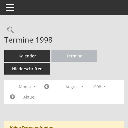
Toggle navigation
Rechercheauswahl
Termine 1998
Kalender
Termine
Niederschriften
Monat
August
1998
Aktuell
Keine Daten gefunden.