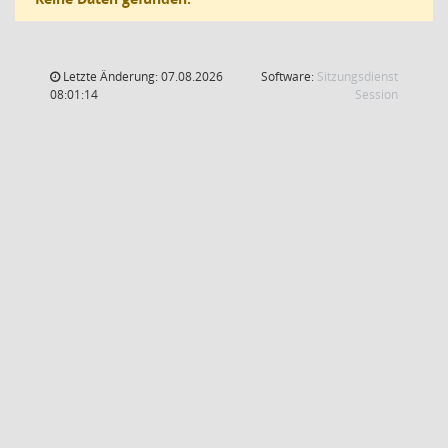
Letzte Änderung: 07.08.2026
Software:
Sitzungsdienst
(Wird in
08:01:14
Session