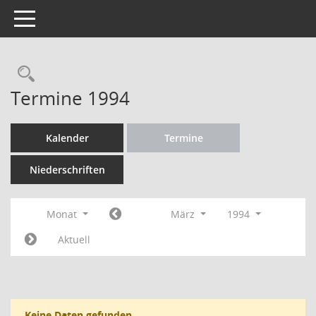
Toggle navigation
Rechercheauswahl
Termine 1994
Kalender
Termine
Niederschriften
Monat
März
1994
Aktuell
Keine Daten gefunden.