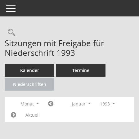
Toggle navigation
Rechercheauswahl
Sitzungen mit Freigabe für
Niederschrift 1993
Kalender
Termine
Niederschriften
Monat
Januar
1993
Aktuell