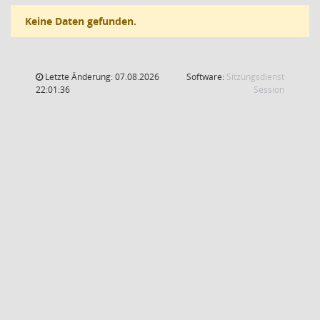
Keine Daten gefunden.
Letzte Änderung: 07.08.2026
Software:
Sitzungsdienst
(Wird in
22:01:36
Session