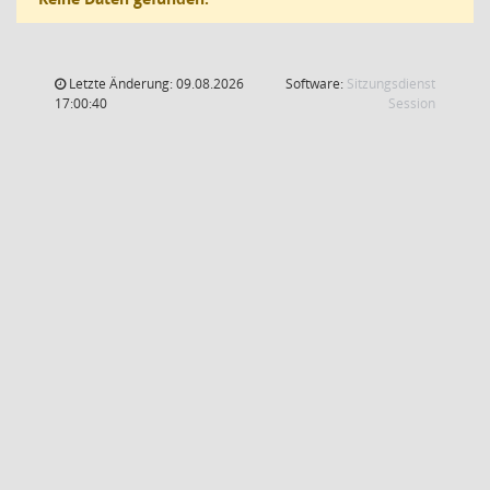
Letzte Änderung: 09.08.2026
Software:
Sitzungsdienst
(Wird in
17:00:40
Session