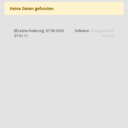
Keine Daten gefunden.
Letzte Änderung: 07.08.2026
Software:
Sitzungsdienst
(Wird in
07:01:11
Session