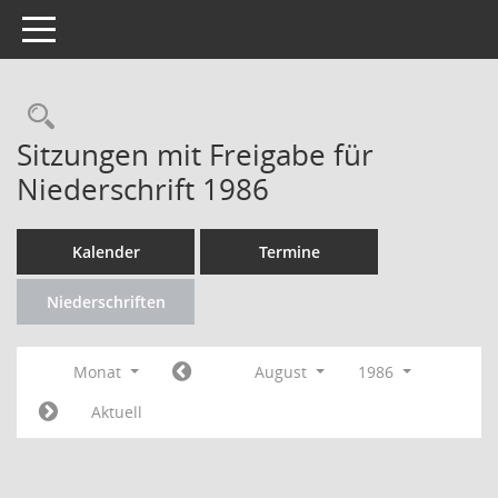
Toggle navigation
Rechercheauswahl
Sitzungen mit Freigabe für
Niederschrift 1986
Kalender
Termine
Niederschriften
Monat
August
1986
Aktuell