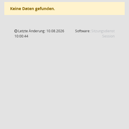
Keine Daten gefunden.
Letzte Änderung: 10.08.2026
Software:
Sitzungsdienst
(Wird in
10:00:44
Session