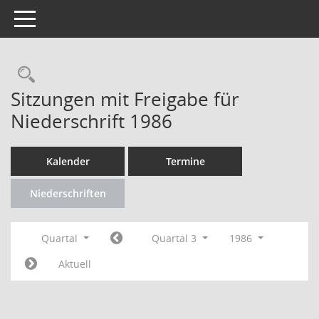
Toggle navigation
Rechercheauswahl
Sitzungen mit Freigabe für
Niederschrift 1986
Kalender
Termine
Niederschriften
Quartal
Quartal 3
1986
Aktuell