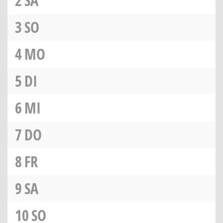
2
SA
3
SO
4
MO
5
DI
6
MI
7
DO
8
FR
9
SA
10
SO