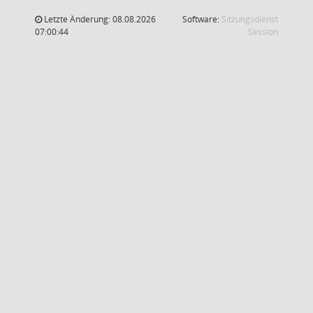
Letzte Änderung: 08.08.2026
Software:
Sitzungsdienst
(Wird in
07:00:44
Session