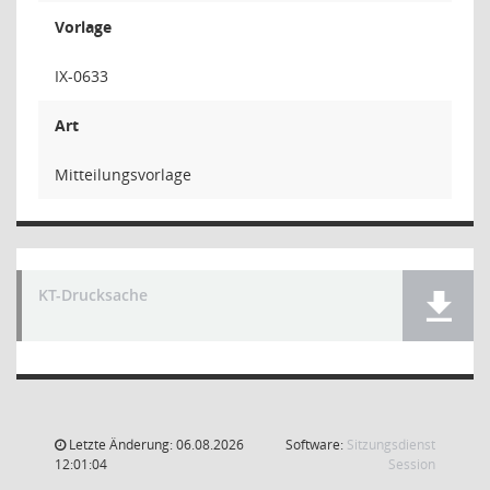
Vorlage
IX-0633
Art
Mitteilungsvorlage
KT-Drucksache
Letzte Änderung: 06.08.2026
Software:
Sitzungsdienst
(Wird in
12:01:04
Session