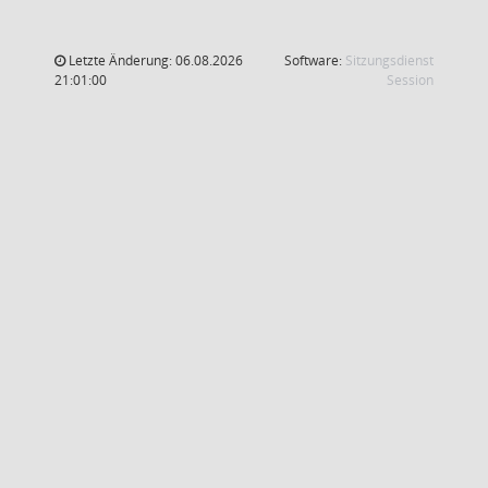
Letzte Änderung: 06.08.2026
Software:
Sitzungsdienst
(Wird in
21:01:00
Session