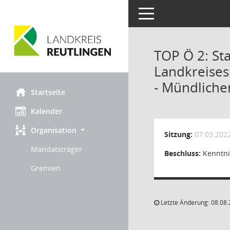
Toggle navigation
TOP Ö 2: Sta
Landkreises
- Mündliche
Startseite
Kalender
Organisation
Sitzung:
07.03.202
Mandatsträger
Beschluss:
Kenntni
Gremien
Letzte Änderung: 08.08.