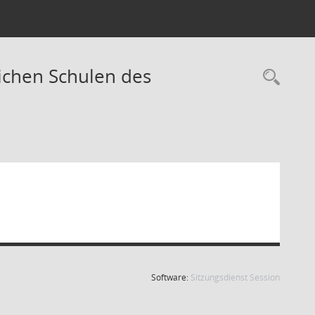
lichen Schulen des
Rec
(Wird in
Software:
Sitzungsdienst
Session