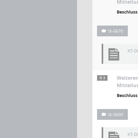
Mitteilu
Beschluss
IX-0670
KT-D
Weiteren
Ö 3
Mitteilu
Beschluss
IX-0690
KT-D