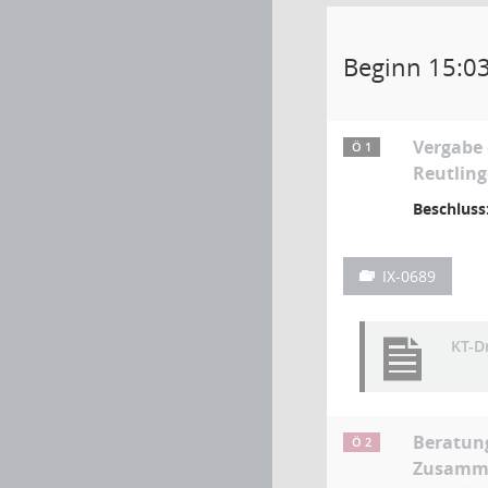
Beginn 15:0
Vergabe 
Ö 1
Reutlin
Beschluss
IX-0689
KT-D
Beratung
Ö 2
Zusamm