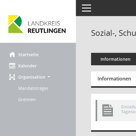
Toggle navigation
Sozial-, Sch
Startseite
Informationen
Kalender
Organisation
Informationen
Mandatsträger
Gremien
Einlad
Tageso