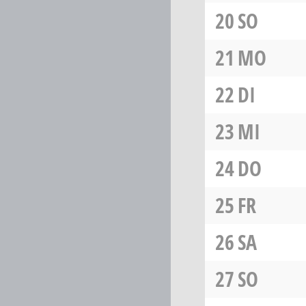
20
SO
21
MO
22
DI
23
MI
24
DO
25
FR
26
SA
27
SO