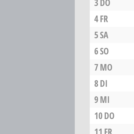
3
DO
4
FR
5
SA
6
SO
7
MO
8
DI
9
MI
10
DO
11
FR