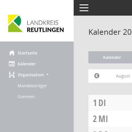
Toggle navigation
Kalender 20
Startseite
Kalender
Kalender
Organisation
August
Mandatsträger
Gremien
1
DI
2
MI