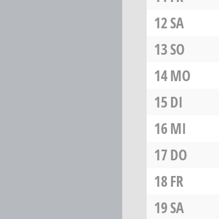
12
SA
13
SO
14
MO
15
DI
16
MI
17
DO
18
FR
19
SA