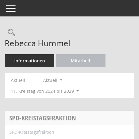
Toggle navigation
Rechercheauswahl
Rebecca Hummel
Informationen
Mitarbeit
Aktuell
Aktuell
11. Kreistag von 2024 bis 2029
SPD-KREISTAGSFRAKTION
SPD-Kreistagsfraktion